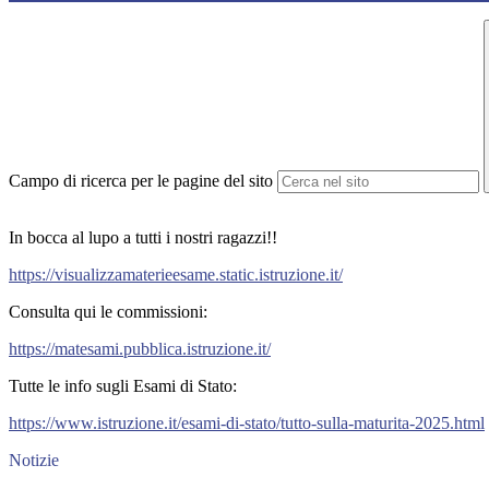
Campo di ricerca per le pagine del sito
In bocca al lupo a tutti i nostri ragazzi!!
https://visualizzamaterieesame.static.istruzione.it/
Consulta qui le commissioni:
https://matesami.pubblica.istruzione.it/
Tutte le info sugli Esami di Stato:
https://www.istruzione.it/esami-di-stato/tutto-sulla-maturita-2025.html
Notizie