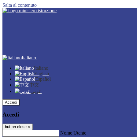
Salta al contenuto
Italiano
Italiano
English
Español
中文
عربى
Accedi
Accedi
button close
×
Nome Utente