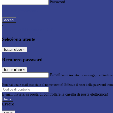
Password
Password dimenticata?
-
Entra con SPID
Entra con CIE
Seleziona utente
button close
×
Recupero password
button close
×
E-mail
Verrà inviato un messaggio all'indirizz
Non hai una e-mail associata al nome utente? Effettua il reset della password tram
E-mail inviata, si prega di controllare la casella di posta elettronica!
Errore