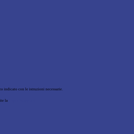
o indicato con le istruzioni necessarie.
ite la
Login Spaggiari