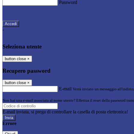
Password
Password dimenticata?
-
Entra con SPID
Entra con CIE
Seleziona utente
button close
×
Recupero password
button close
×
E-mail
Verrà inviato un messaggio all'indirizz
Non hai una e-mail associata al nome utente? Effettua il reset della password tram
E-mail inviata, si prega di controllare la casella di posta elettronica!
Errore