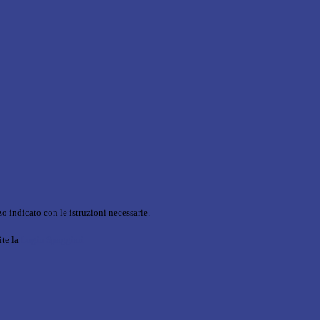
o indicato con le istruzioni necessarie.
ite la
Login Spaggiari