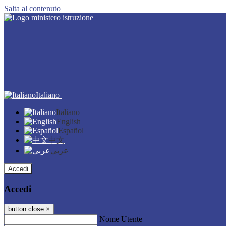
Salta al contenuto
Italiano
Italiano
English
Español
中文
عربى
Accedi
Accedi
button close
×
Nome Utente