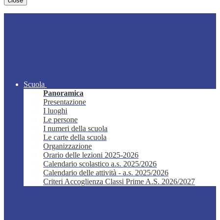
close
Scuola
Panoramica
Presentazione
I luoghi
Le persone
I numeri della scuola
Le carte della scuola
Organizzazione
Orario delle lezioni 2025-2026
Calendario scolastico a.s. 2025/2026
Calendario delle attività - a.s. 2025/2026
Criteri Accoglienza Classi Prime A.S. 2026/2027