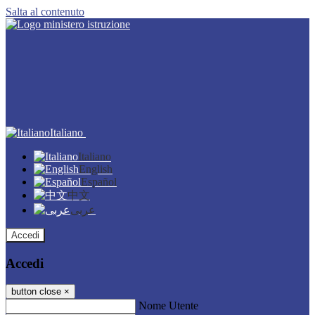
Salta al contenuto
Italiano
Italiano
English
Español
中文
عربى
Accedi
Accedi
button close
×
Nome Utente