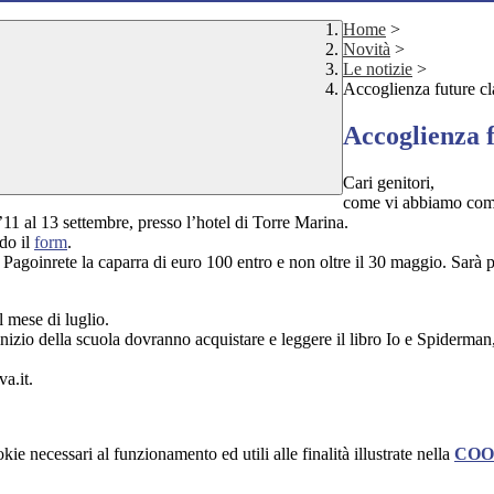
Home
>
Novità
>
Le notizie
>
Accoglienza future c
Accoglienza 
Cari genitori,
come vi abbiamo comun
l’11 al 13 settembre, presso l’hotel di Torre Marina.
ndo il
form
.
Pagoinrete la caparra di euro 100 entro e non oltre il 30 maggio. Sarà p
el mese di
luglio
.
l’inizio della scuola dovranno acquistare e leggere il libro Io e Spiderma
va.it.
kie necessari al funzionamento ed utili alle finalità illustrate nella
COO