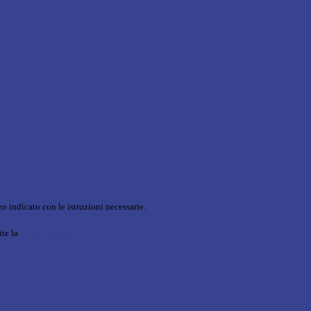
o indicato con le istruzioni necessarie.
ite la
Login Spaggiari