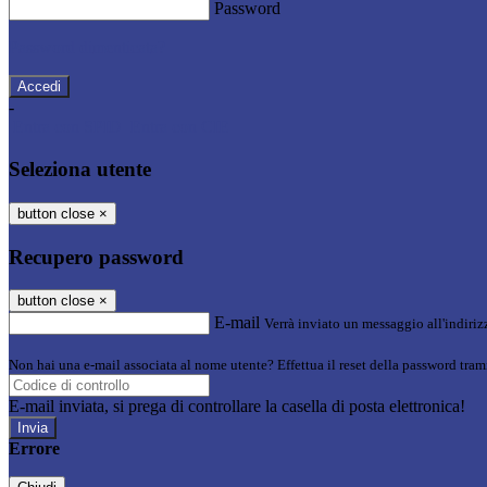
Password
Password dimenticata?
-
Entra con SPID
Entra con CIE
Seleziona utente
button close
×
Recupero password
button close
×
E-mail
Verrà inviato un messaggio all'indirizz
Non hai una e-mail associata al nome utente? Effettua il reset della password tram
E-mail inviata, si prega di controllare la casella di posta elettronica!
Errore