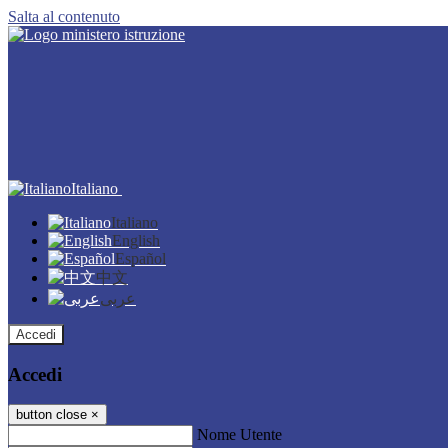
Salta al contenuto
Italiano
Italiano
English
Español
中文
عربى
Accedi
Accedi
button close
×
Nome Utente