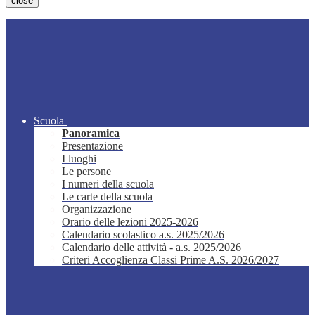
close
Scuola
Panoramica
Presentazione
I luoghi
Le persone
I numeri della scuola
Le carte della scuola
Organizzazione
Orario delle lezioni 2025-2026
Calendario scolastico a.s. 2025/2026
Calendario delle attività - a.s. 2025/2026
Criteri Accoglienza Classi Prime A.S. 2026/2027