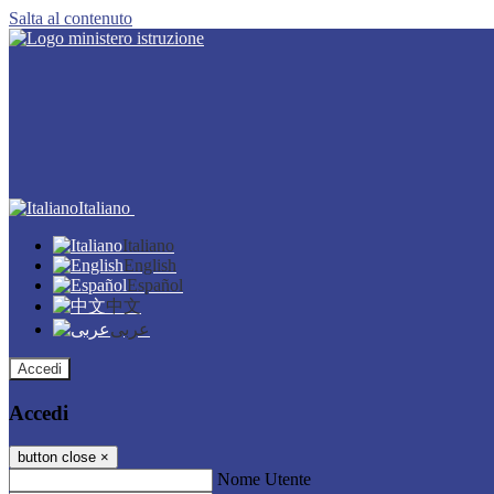
Salta al contenuto
Italiano
Italiano
English
Español
中文
عربى
Accedi
Accedi
button close
×
Nome Utente