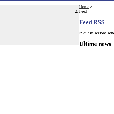
Home
>
Feed
Feed RSS
In questa sezione sono
Ultime news