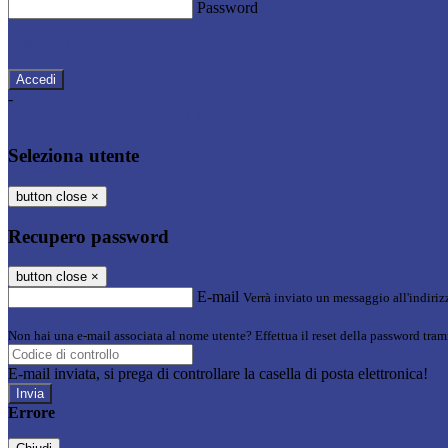
Password
Password dimenticata?
-
Entra con SPID
Entra con CIE
Seleziona utente
button close
×
Recupero password
button close
×
E-mail
Verrà inviato un messaggio all'indirizz
Non hai una e-mail associata al nome utente? Effettua il reset della password tram
E-mail inviata, si prega di controllare la casella di posta elettronica!
Errore