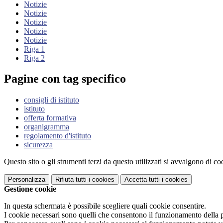
Notizie
Notizie
Notizie
Notizie
Notizie
Riga 1
Riga 2
Pagine con tag specifico
consigli di istituto
istituto
offerta formativa
organigramma
regolamento d'istituto
sicurezza
Questo sito o gli strumenti terzi da questo utilizzati si avvalgono di coo
Personalizza
Rifiuta tutti
i cookies
Accetta tutti
i cookies
Gestione cookie
In questa schermata è possibile scegliere quali cookie consentire.
I cookie necessari sono quelli che consentono il funzionamento della pi