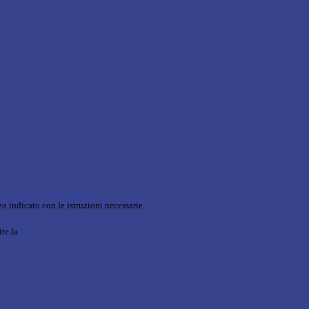
o indicato con le istruzioni necessarie.
ite la
Login Spaggiari