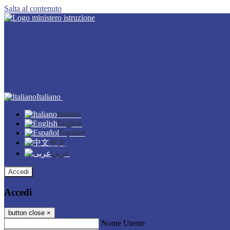
Salta al contenuto
Italiano
Italiano
English
Español
中文
عربى
Accedi
Accedi
button close
×
Nome Utente