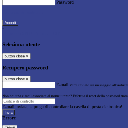
Password
Password dimenticata?
-
Entra con SPID
Entra con CIE
Seleziona utente
button close
×
Recupero password
button close
×
E-mail
Verrà inviato un messaggio all'indirizz
Non hai una e-mail associata al nome utente? Effettua il reset della password tram
E-mail inviata, si prega di controllare la casella di posta elettronica!
Errore