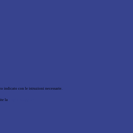
o indicato con le istruzioni necessarie.
ite la
Login Spaggiari