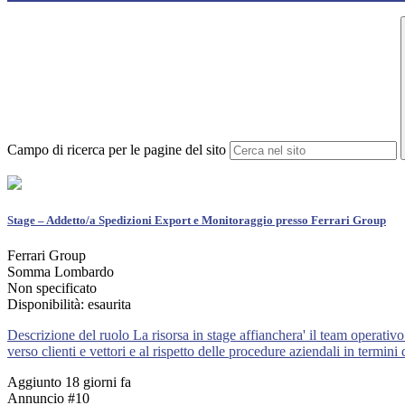
Campo di ricerca per le pagine del sito
Stage – Addetto/a Spedizioni Export e Monitoraggio presso Ferrari Group
Ferrari Group
Somma Lombardo
Non specificato
Disponibilità: esaurita
Descrizione del ruolo La risorsa in stage affianchera' il team operativo
verso clienti e vettori e al rispetto delle procedure aziendali in termini d
Aggiunto 18 giorni fa
Annuncio #10