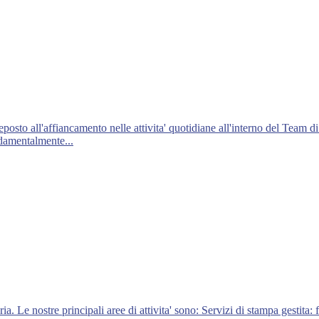
sto all'affiancamento nelle attivita' quotidiane all'interno del Team d
ndamentalmente...
a. Le nostre principali aree di attivita' sono: Servizi di stampa gestita: