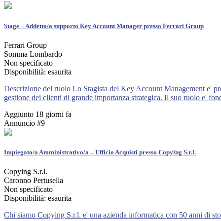
Stage – Addetto/a supporto Key Account Manager presso Ferrari Group
Ferrari Group
Somma Lombardo
Non specificato
Disponibilità: esaurita
Descrizione del ruolo Lo Stagista del Key Account Management e' prepo
gestione dei clienti di grande importanza strategica. Il suo ruolo e' fo
Aggiunto 18 giorni fa
Annuncio #9
Impiegato/a Amministrativo/a – Ufficio Acquisti presso Copying S.r.l.
Copying S.r.l.
Caronno Pertusella
Non specificato
Disponibilità: esaurita
Chi siamo Copying S.r.l. e' una azienda informatica con 50 anni di stori