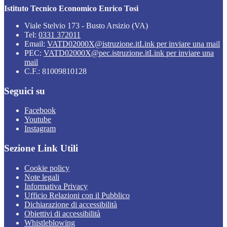
Istituto Tecnico Economico Enrico Tosi
Viale Stelvio 173 - Busto Arsizio (VA)
Tel:
0331 372011
Email:
VATD02000X@istruzione.it
Link per inviare una mail
PEC:
VATD02000X@pec.istruzione.it
Link per inviare una
mail
C.F.: 81009810128
Seguici su
Facebook
Youtube
Instagram
Sezione Link Utili
Cookie policy
Note legali
Informativa Privacy
Ufficio Relazioni con il Pubblico
Dichiarazione di accessibilità
Obiettivi di accessibilità
Whistleblowing