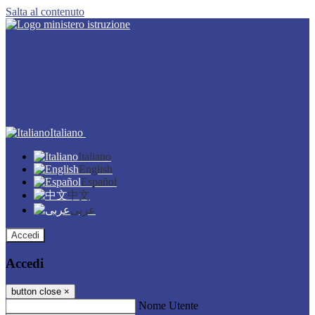
Salta al contenuto
Italiano
Italiano
English
Español
中文
عربى
Accedi
Accedi
button close
×
Nome Utente