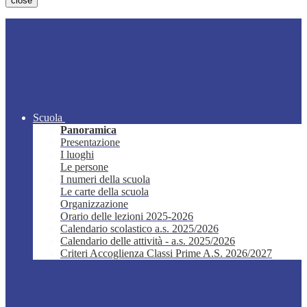
close
Scuola
Panoramica
Presentazione
I luoghi
Le persone
I numeri della scuola
Le carte della scuola
Organizzazione
Orario delle lezioni 2025-2026
Calendario scolastico a.s. 2025/2026
Calendario delle attività - a.s. 2025/2026
Criteri Accoglienza Classi Prime A.S. 2026/2027