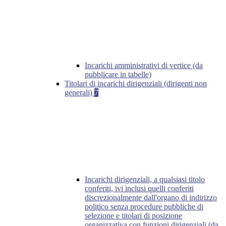
Incarichi amministrativi di vertice (da
pubblicare in tabelle)
Titolari di incarichi dirigenziali (dirigenti non
generali)
7
Incarichi dirigenziali, a qualsiasi titolo
conferiti, ivi inclusi quelli conferiti
discrezionalmente dall'organo di indirizzo
politico senza procedure pubbliche di
selezione e titolari di posizione
organizzativa con funzioni dirigenziali (da