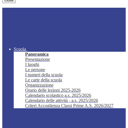
close
Scuola
Panoramica
Presentazione
I luoghi
Le persone
I numeri della scuola
Le carte della scuola
Organizzazione
Orario delle lezioni 2025-2026
Calendario scolastico a.s. 2025/2026
Calendario delle attività - a.s. 2025/2026
Criteri Accoglienza Classi Prime A.S. 2026/2027