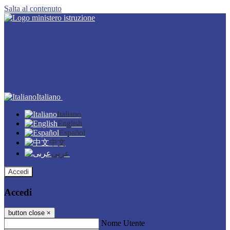
Salta al contenuto
Italiano
Italiano
English
Español
中文
عربى
Accedi
Accedi
button close
×
Nome Utente