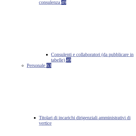
consulenza
49
Consulenti e collaboratori (da pubblicare in
tabelle)
49
Personale
63
Titolari di incarichi dirigenziali amministrativi di
vertice