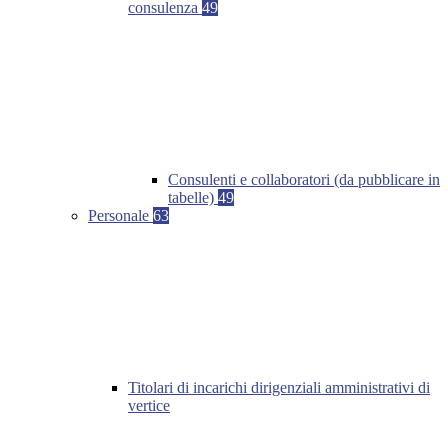
consulenza
49
Consulenti e collaboratori (da pubblicare in
tabelle)
49
Personale
63
Titolari di incarichi dirigenziali amministrativi di
vertice