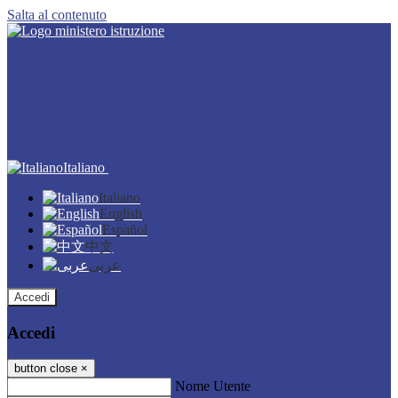
Salta al contenuto
Italiano
Italiano
English
Español
中文
عربى
Accedi
Accedi
button close
×
Nome Utente