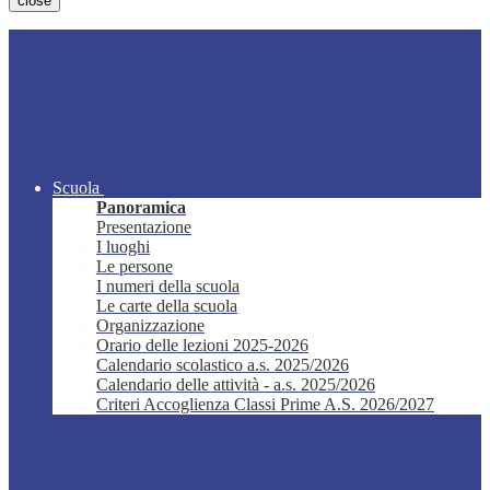
close
Scuola
Panoramica
Presentazione
I luoghi
Le persone
I numeri della scuola
Le carte della scuola
Organizzazione
Orario delle lezioni 2025-2026
Calendario scolastico a.s. 2025/2026
Calendario delle attività - a.s. 2025/2026
Criteri Accoglienza Classi Prime A.S. 2026/2027