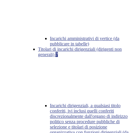
Incarichi amministrativi di vertice (da
pubblicare in tabelle)
Titolari di incarichi dirigenziali (dirigenti non
generali)
7
Incarichi dirigenziali, a qualsiasi titolo
conferiti, ivi inclusi quelli conferiti
discrezionalmente dall'organo di indirizzo
politico senza procedure pubbliche di
selezione e titolari di posizione
organizzativa con funzioni dirigenziali (da