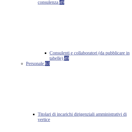
consulenza
49
Consulenti e collaboratori (da pubblicare in
tabelle)
49
Personale
63
Titolari di incarichi dirigenziali amministrativi di
vertice