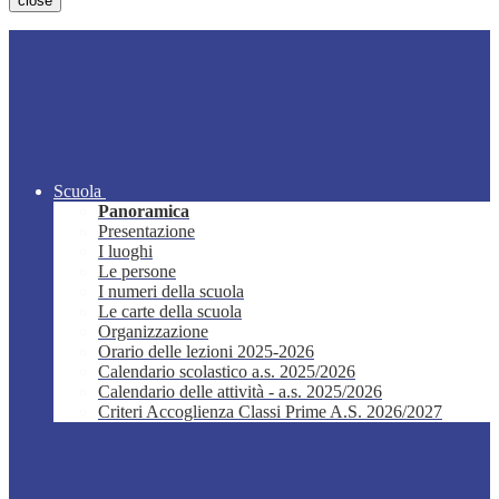
close
Scuola
Panoramica
Presentazione
I luoghi
Le persone
I numeri della scuola
Le carte della scuola
Organizzazione
Orario delle lezioni 2025-2026
Calendario scolastico a.s. 2025/2026
Calendario delle attività - a.s. 2025/2026
Criteri Accoglienza Classi Prime A.S. 2026/2027