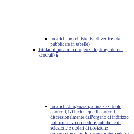
Incarichi amministrativi di vertice (da
pubblicare in tabelle)
Titolari di incarichi dirigenziali (dirigenti non
generali)
7
Incarichi dirigenziali, a qualsiasi titolo
conferiti, ivi inclusi quelli conferiti
discrezionalmente dall'organo di indirizzo
politico senza procedure pubbliche di
selezione e titolari di posizione
organizzativa con funzioni dirigenziali (da