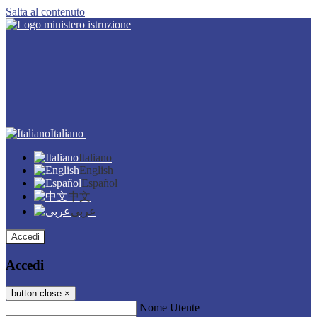
Salta al contenuto
Italiano
Italiano
English
Español
中文
عربى
Accedi
Accedi
button close
×
Nome Utente