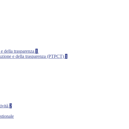
 e della trasparenza
1
rruzione e della trasparenza (PTPCT)
1
tività
2
stionale