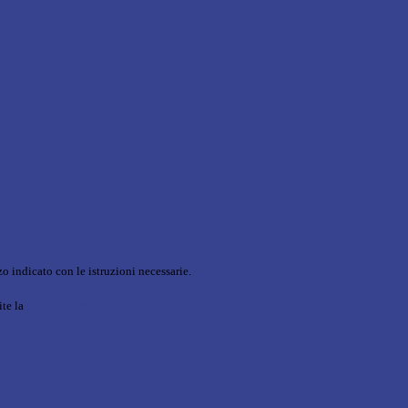
o indicato con le istruzioni necessarie.
ite la
Login Spaggiari