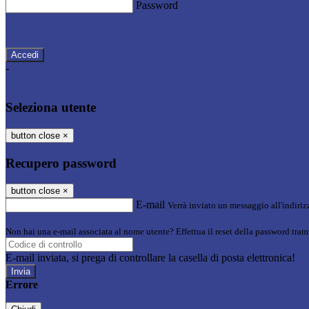
Password
Password dimenticata?
-
Entra con SPID
Entra con CIE
Seleziona utente
button close
×
Recupero password
button close
×
E-mail
Verrà inviato un messaggio all'indirizz
Non hai una e-mail associata al nome utente? Effettua il reset della password tram
E-mail inviata, si prega di controllare la casella di posta elettronica!
Errore