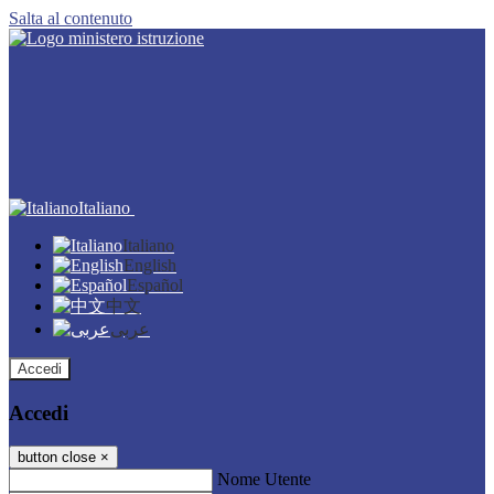
Salta al contenuto
Italiano
Italiano
English
Español
中文
عربى
Accedi
Accedi
button close
×
Nome Utente