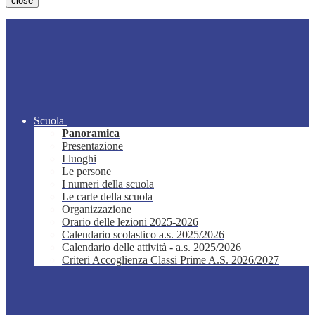
close
Scuola
Panoramica
Presentazione
I luoghi
Le persone
I numeri della scuola
Le carte della scuola
Organizzazione
Orario delle lezioni 2025-2026
Calendario scolastico a.s. 2025/2026
Calendario delle attività - a.s. 2025/2026
Criteri Accoglienza Classi Prime A.S. 2026/2027