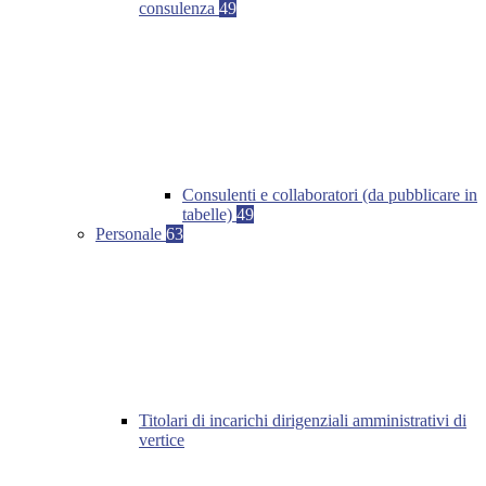
consulenza
49
Consulenti e collaboratori (da pubblicare in
tabelle)
49
Personale
63
Titolari di incarichi dirigenziali amministrativi di
vertice