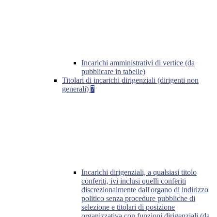
Incarichi amministrativi di vertice (da
pubblicare in tabelle)
Titolari di incarichi dirigenziali (dirigenti non
generali)
7
Incarichi dirigenziali, a qualsiasi titolo
conferiti, ivi inclusi quelli conferiti
discrezionalmente dall'organo di indirizzo
politico senza procedure pubbliche di
selezione e titolari di posizione
organizzativa con funzioni dirigenziali (da