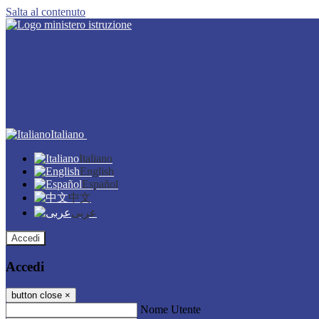
Salta al contenuto
Italiano
Italiano
English
Español
中文
عربى
Accedi
Accedi
button close
×
Nome Utente