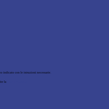
o indicato con le istruzioni necessarie.
ite la
Login Spaggiari