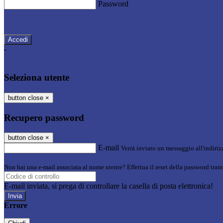
Password
Password dimenticata?
-
Entra con SPID
Entra con CIE
Seleziona utente
button close
×
Recupero password
button close
×
E-mail
Verrà inviato un messaggio all'indirizz
Non hai una e-mail associata al nome utente? Effettua il reset della password tram
E-mail inviata, si prega di controllare la casella di posta elettronica!
Errore