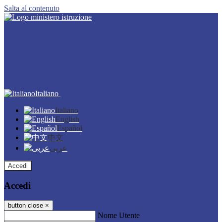
Salta al contenuto
Italiano
Italiano
English
Español
中文
عربى
Accedi
Accedi
button close
×
Nome Utente