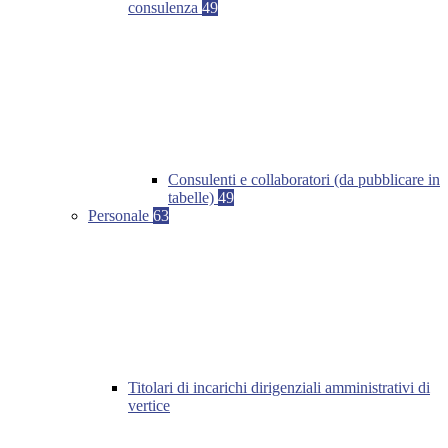
consulenza
49
Consulenti e collaboratori (da pubblicare in
tabelle)
49
Personale
63
Titolari di incarichi dirigenziali amministrativi di
vertice