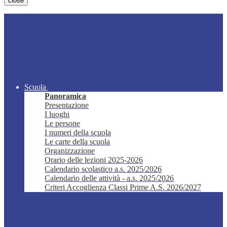
close
Scuola
Panoramica
Presentazione
I luoghi
Le persone
I numeri della scuola
Le carte della scuola
Organizzazione
Orario delle lezioni 2025-2026
Calendario scolastico a.s. 2025/2026
Calendario delle attività - a.s. 2025/2026
Criteri Accoglienza Classi Prime A.S. 2026/2027