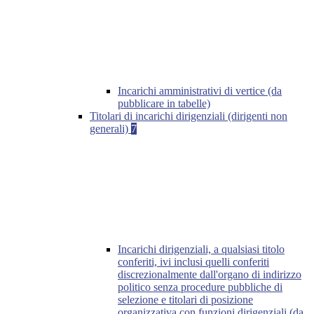
Incarichi amministrativi di vertice (da
pubblicare in tabelle)
Titolari di incarichi dirigenziali (dirigenti non
generali)
7
Incarichi dirigenziali, a qualsiasi titolo
conferiti, ivi inclusi quelli conferiti
discrezionalmente dall'organo di indirizzo
politico senza procedure pubbliche di
selezione e titolari di posizione
organizzativa con funzioni dirigenziali (da