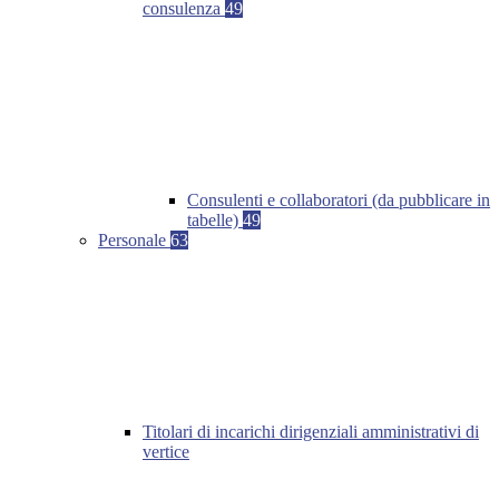
consulenza
49
Consulenti e collaboratori (da pubblicare in
tabelle)
49
Personale
63
Titolari di incarichi dirigenziali amministrativi di
vertice