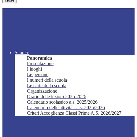
close
Scuola
Panoramica
Presentazione
I luoghi
Le persone
I numeri della scuola
Le carte della scuola
Organizzazione
Orario delle lezioni 2025-2026
Calendario scolastico a.s. 2025/2026
Calendario delle attività - a.s. 2025/2026
Criteri Accoglienza Classi Prime A.S. 2026/2027