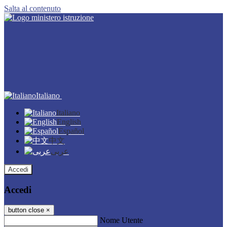
Salta al contenuto
Italiano
Italiano
English
Español
中文
عربى
Accedi
Accedi
button close
×
Nome Utente