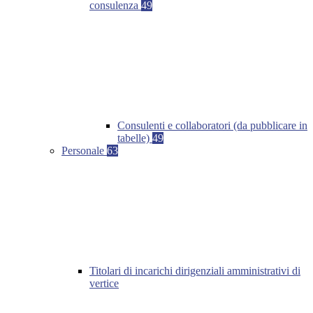
consulenza
49
Consulenti e collaboratori (da pubblicare in
tabelle)
49
Personale
63
Titolari di incarichi dirigenziali amministrativi di
vertice