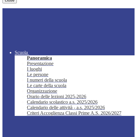
close
Scuola
Panoramica
Presentazione
I luoghi
Le persone
I numeri della scuola
Le carte della scuola
Organizzazione
Orario delle lezioni 2025-2026
Calendario scolastico a.s. 2025/2026
Calendario delle attività - a.s. 2025/2026
Criteri Accoglienza Classi Prime A.S. 2026/2027