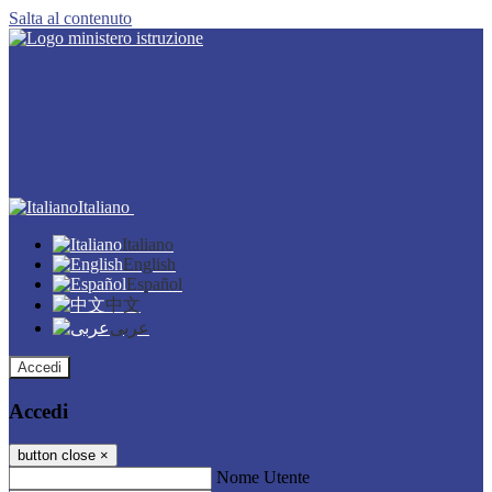
Salta al contenuto
Italiano
Italiano
English
Español
中文
عربى
Accedi
Accedi
button close
×
Nome Utente