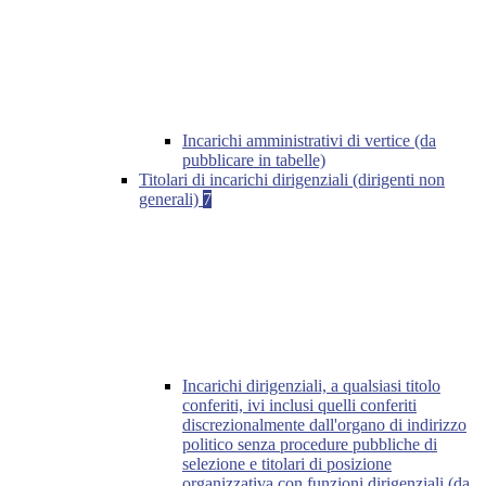
Incarichi amministrativi di vertice (da
pubblicare in tabelle)
Titolari di incarichi dirigenziali (dirigenti non
generali)
7
Incarichi dirigenziali, a qualsiasi titolo
conferiti, ivi inclusi quelli conferiti
discrezionalmente dall'organo di indirizzo
politico senza procedure pubbliche di
selezione e titolari di posizione
organizzativa con funzioni dirigenziali (da