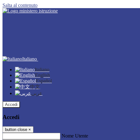
Salta al contenuto
Italiano
Italiano
English
Español
中文
عربى
Accedi
Accedi
button close
×
Nome Utente