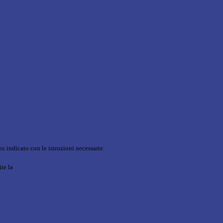
o indicato con le istruzioni necessarie.
ite la
Login Spaggiari