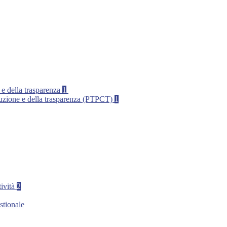
 e della trasparenza
1
rruzione e della trasparenza (PTPCT)
1
tività
2
stionale