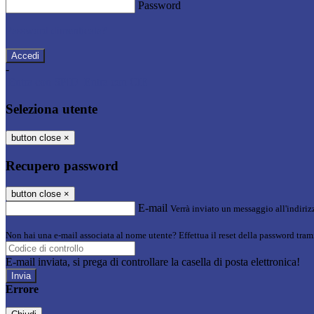
Password
Password dimenticata?
-
Entra con SPID
Entra con CIE
Seleziona utente
button close
×
Recupero password
button close
×
E-mail
Verrà inviato un messaggio all'indirizz
Non hai una e-mail associata al nome utente? Effettua il reset della password tram
E-mail inviata, si prega di controllare la casella di posta elettronica!
Errore