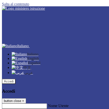
Salta al contenuto
Italiano
Italiano
English
Español
中文
عربى
Accedi
Accedi
button close
×
Nome Utente