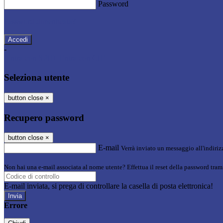
Password
Password dimenticata?
-
Entra con SPID
Entra con CIE
Seleziona utente
button close
×
Recupero password
button close
×
E-mail
Verrà inviato un messaggio all'indirizz
Non hai una e-mail associata al nome utente? Effettua il reset della password tram
E-mail inviata, si prega di controllare la casella di posta elettronica!
Errore