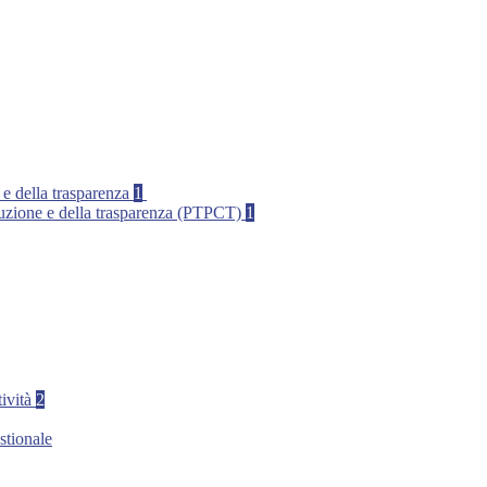
 e della trasparenza
1
rruzione e della trasparenza (PTPCT)
1
tività
2
stionale