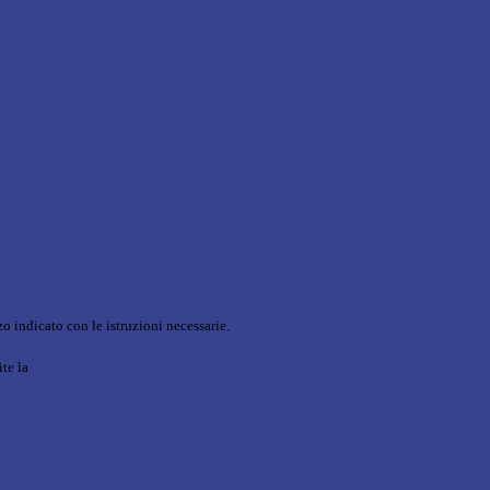
o indicato con le istruzioni necessarie.
ite la
Login Spaggiari