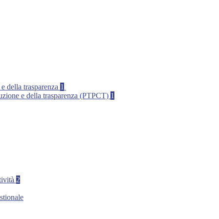
 e della trasparenza
1
rruzione e della trasparenza (PTPCT)
1
tività
2
stionale