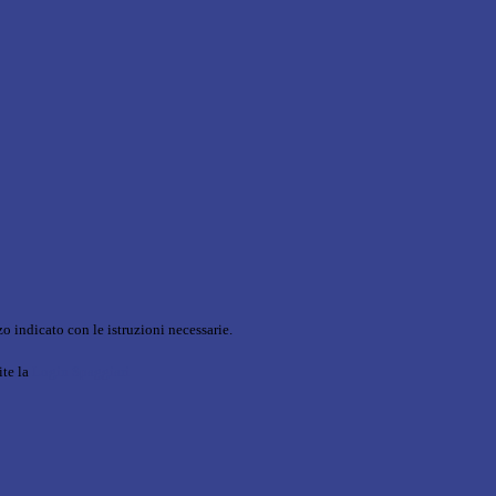
o indicato con le istruzioni necessarie.
ite la
Login Spaggiari