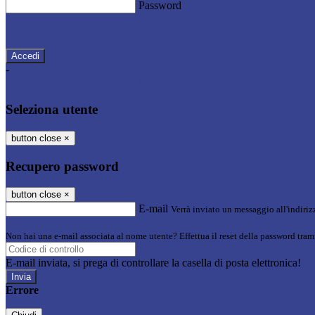
Password
Password dimenticata?
-
Entra con SPID
Entra con CIE
Seleziona utente
button close
×
Recupero password
button close
×
E-mail
Verrà inviato un messaggio all'indirizz
Non hai una e-mail associata al nome utente? Effettua il reset della password tram
E-mail inviata, si prega di controllare la casella di posta elettronica!
Errore