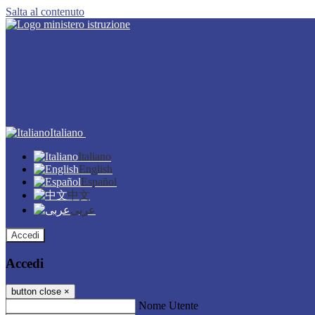
Salta al contenuto
Italiano
Italiano
English
Español
中文
عربى
Accedi
Accedi
button close
×
Nome Utente