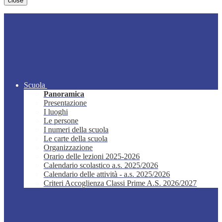
close
Scuola
Panoramica
Presentazione
I luoghi
Le persone
I numeri della scuola
Le carte della scuola
Organizzazione
Orario delle lezioni 2025-2026
Calendario scolastico a.s. 2025/2026
Calendario delle attività - a.s. 2025/2026
Criteri Accoglienza Classi Prime A.S. 2026/2027