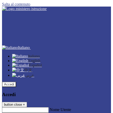
Salta al contenuto
Italiano
Italiano
English
Español
中文
عربى
Accedi
Accedi
button close
×
Nome Utente