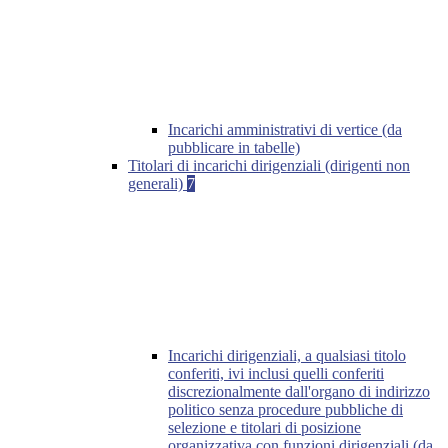
Incarichi amministrativi di vertice (da
pubblicare in tabelle)
Titolari di incarichi dirigenziali (dirigenti non
generali)
7
Incarichi dirigenziali, a qualsiasi titolo
conferiti, ivi inclusi quelli conferiti
discrezionalmente dall'organo di indirizzo
politico senza procedure pubbliche di
selezione e titolari di posizione
organizzativa con funzioni dirigenziali (da