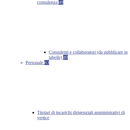
consulenza
49
Consulenti e collaboratori (da pubblicare in
tabelle)
49
Personale
63
Titolari di incarichi dirigenziali amministrativi di
vertice