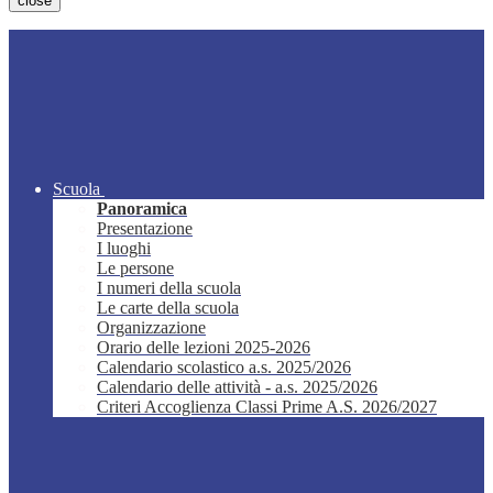
close
Scuola
Panoramica
Presentazione
I luoghi
Le persone
I numeri della scuola
Le carte della scuola
Organizzazione
Orario delle lezioni 2025-2026
Calendario scolastico a.s. 2025/2026
Calendario delle attività - a.s. 2025/2026
Criteri Accoglienza Classi Prime A.S. 2026/2027