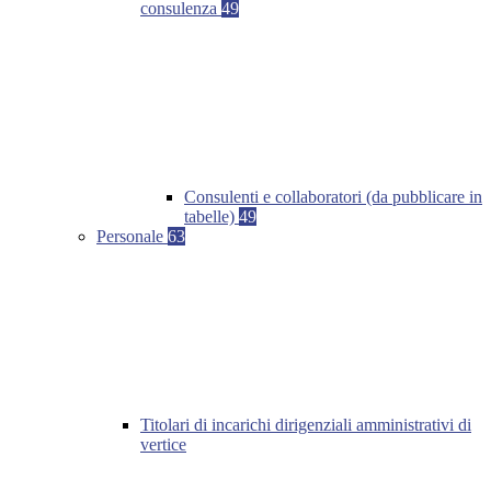
consulenza
49
Consulenti e collaboratori (da pubblicare in
tabelle)
49
Personale
63
Titolari di incarichi dirigenziali amministrativi di
vertice