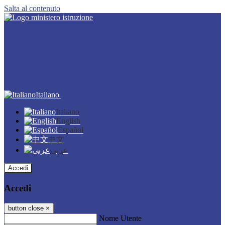
Salta al contenuto
Italiano
Italiano
English
Español
中文
عربى
Accedi
Accedi
button close
×
Nome Utente