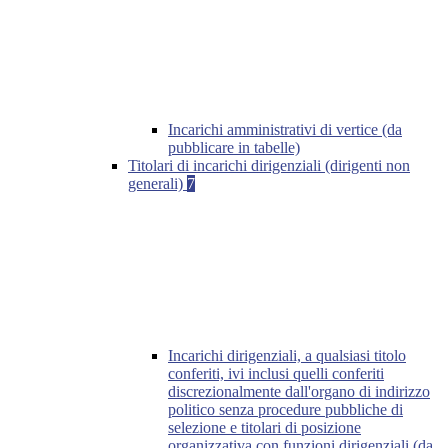
Incarichi amministrativi di vertice (da
pubblicare in tabelle)
Titolari di incarichi dirigenziali (dirigenti non
generali)
7
Incarichi dirigenziali, a qualsiasi titolo
conferiti, ivi inclusi quelli conferiti
discrezionalmente dall'organo di indirizzo
politico senza procedure pubbliche di
selezione e titolari di posizione
organizzativa con funzioni dirigenziali (da