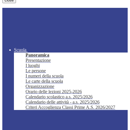
close
Scuola
Panoramica
Presentazione
I luoghi
Le persone
I numeri della scuola
Le carte della scuola
Organizzazione
Orario delle lezioni 2025-2026
Calendario scolastico a.s. 2025/2026
Calendario delle attività - a.s. 2025/2026
Criteri Accoglienza Classi Prime A.S. 2026/2027