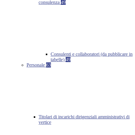
consulenza
49
Consulenti e collaboratori (da pubblicare in
tabelle)
49
Personale
63
Titolari di incarichi dirigenziali amministrativi di
vertice