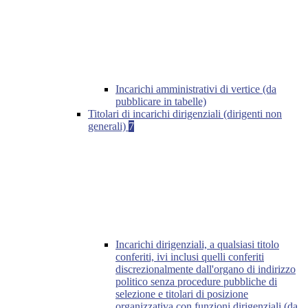
Incarichi amministrativi di vertice (da
pubblicare in tabelle)
Titolari di incarichi dirigenziali (dirigenti non
generali)
7
Incarichi dirigenziali, a qualsiasi titolo
conferiti, ivi inclusi quelli conferiti
discrezionalmente dall'organo di indirizzo
politico senza procedure pubbliche di
selezione e titolari di posizione
organizzativa con funzioni dirigenziali (da