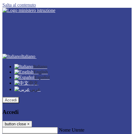
Salta al contenuto
Italiano
Italiano
English
Español
中文
عربى
Accedi
Accedi
button close
×
Nome Utente