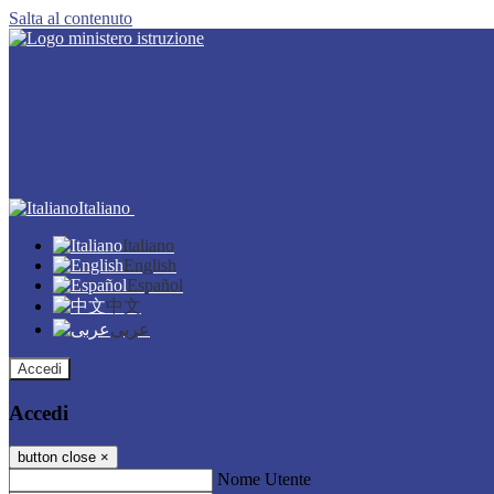
Salta al contenuto
Italiano
Italiano
English
Español
中文
عربى
Accedi
Accedi
button close
×
Nome Utente