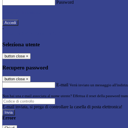
Password
Password dimenticata?
-
Entra con SPID
Entra con CIE
Seleziona utente
button close
×
Recupero password
button close
×
E-mail
Verrà inviato un messaggio all'indirizz
Non hai una e-mail associata al nome utente? Effettua il reset della password tram
E-mail inviata, si prega di controllare la casella di posta elettronica!
Errore