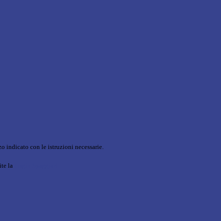
o indicato con le istruzioni necessarie.
ite la
Login Spaggiari