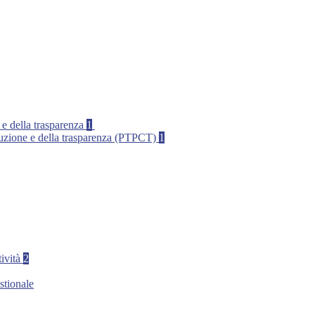
 e della trasparenza
1
rruzione e della trasparenza (PTPCT)
1
tività
2
stionale