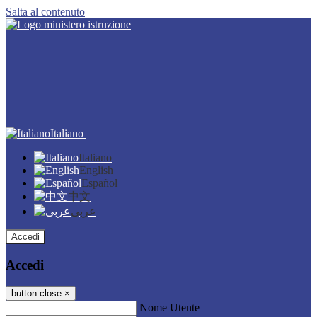
Salta al contenuto
Italiano
Italiano
English
Español
中文
عربى
Accedi
Accedi
button close
×
Nome Utente