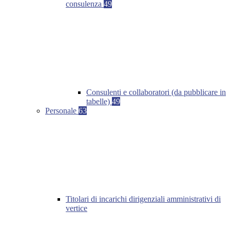
consulenza
49
Consulenti e collaboratori (da pubblicare in
tabelle)
49
Personale
63
Titolari di incarichi dirigenziali amministrativi di
vertice