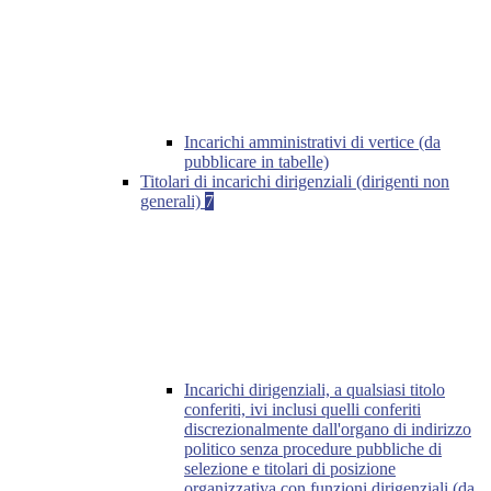
Incarichi amministrativi di vertice (da
pubblicare in tabelle)
Titolari di incarichi dirigenziali (dirigenti non
generali)
7
Incarichi dirigenziali, a qualsiasi titolo
conferiti, ivi inclusi quelli conferiti
discrezionalmente dall'organo di indirizzo
politico senza procedure pubbliche di
selezione e titolari di posizione
organizzativa con funzioni dirigenziali (da