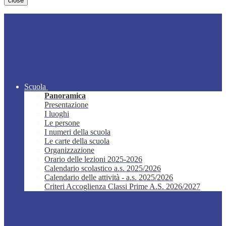
close
Scuola
Panoramica
Presentazione
I luoghi
Le persone
I numeri della scuola
Le carte della scuola
Organizzazione
Orario delle lezioni 2025-2026
Calendario scolastico a.s. 2025/2026
Calendario delle attività - a.s. 2025/2026
Criteri Accoglienza Classi Prime A.S. 2026/2027