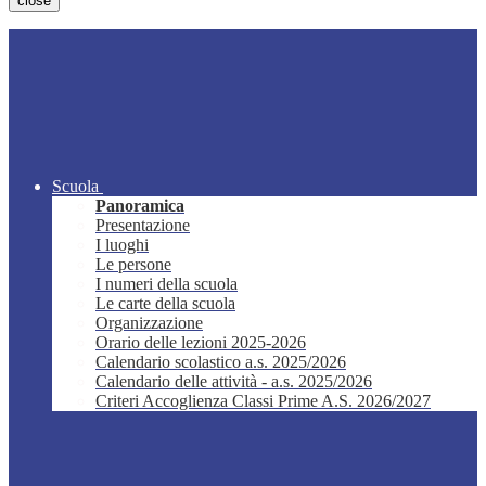
close
Scuola
Panoramica
Presentazione
I luoghi
Le persone
I numeri della scuola
Le carte della scuola
Organizzazione
Orario delle lezioni 2025-2026
Calendario scolastico a.s. 2025/2026
Calendario delle attività - a.s. 2025/2026
Criteri Accoglienza Classi Prime A.S. 2026/2027