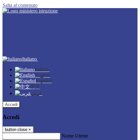
Salta al contenuto
Italiano
Italiano
English
Español
中文
عربى
Accedi
Accedi
button close
×
Nome Utente