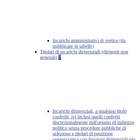
Incarichi amministrativi di vertice (da
pubblicare in tabelle)
Titolari di incarichi dirigenziali (dirigenti non
generali)
7
Incarichi dirigenziali, a qualsiasi titolo
conferiti, ivi inclusi quelli conferiti
discrezionalmente dall'organo di indirizzo
politico senza procedure pubbliche di
selezione e titolari di posizione
organizzativa con funzioni dirigenziali (da