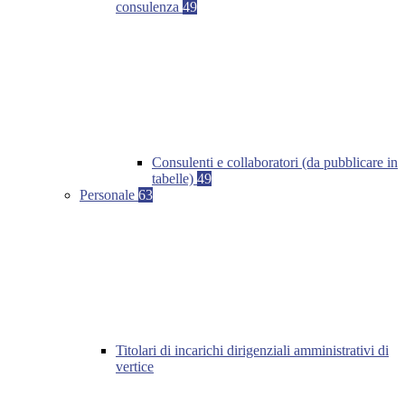
consulenza
49
Consulenti e collaboratori (da pubblicare in
tabelle)
49
Personale
63
Titolari di incarichi dirigenziali amministrativi di
vertice