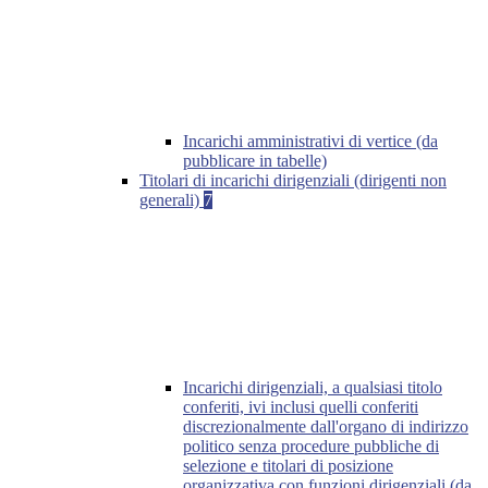
Incarichi amministrativi di vertice (da
pubblicare in tabelle)
Titolari di incarichi dirigenziali (dirigenti non
generali)
7
Incarichi dirigenziali, a qualsiasi titolo
conferiti, ivi inclusi quelli conferiti
discrezionalmente dall'organo di indirizzo
politico senza procedure pubbliche di
selezione e titolari di posizione
organizzativa con funzioni dirigenziali (da