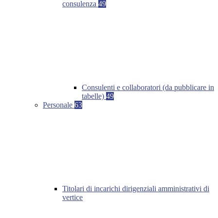
consulenza
49
Consulenti e collaboratori (da pubblicare in
tabelle)
49
Personale
63
Titolari di incarichi dirigenziali amministrativi di
vertice