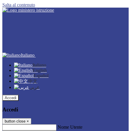
Salta al contenuto
Italiano
Italiano
English
Español
中文
عربى
Accedi
Accedi
button close
×
Nome Utente