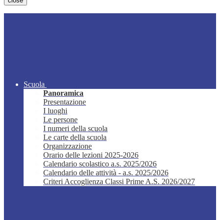
close
Scuola
Panoramica
Presentazione
I luoghi
Le persone
I numeri della scuola
Le carte della scuola
Organizzazione
Orario delle lezioni 2025-2026
Calendario scolastico a.s. 2025/2026
Calendario delle attività - a.s. 2025/2026
Criteri Accoglienza Classi Prime A.S. 2026/2027