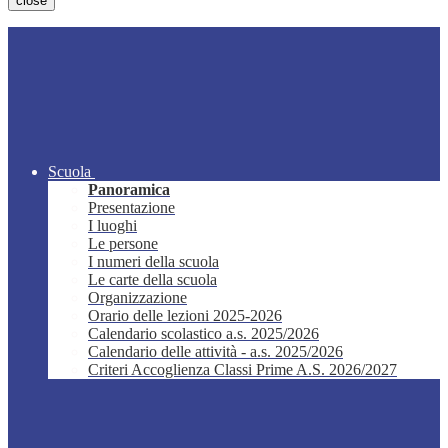
close
Scuola
Panoramica
Presentazione
I luoghi
Le persone
I numeri della scuola
Le carte della scuola
Organizzazione
Orario delle lezioni 2025-2026
Calendario scolastico a.s. 2025/2026
Calendario delle attività - a.s. 2025/2026
Criteri Accoglienza Classi Prime A.S. 2026/2027