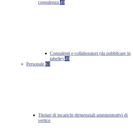
consulenza
49
Consulenti e collaboratori (da pubblicare in
tabelle)
49
Personale
63
Titolari di incarichi dirigenziali amministrativi di
vertice