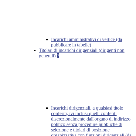
Incarichi amministrativi di vertice (da
pubblicare in tabelle)
Titolari di incarichi dirigenziali (dirigenti non
generali)
7
Incarichi dirigenziali, a qualsiasi titolo
conferiti, ivi inclusi quelli conferiti
discrezionalmente dall'organo di indirizzo
politico senza procedure pubbliche di
selezione e titolari di posizione
organizzativa con funzioni dirigenziali (da