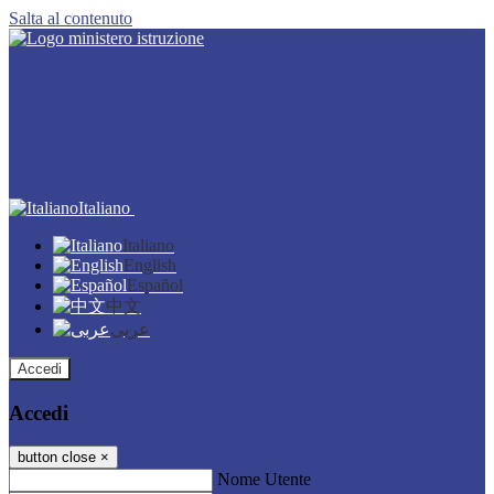
Salta al contenuto
Italiano
Italiano
English
Español
中文
عربى
Accedi
Accedi
button close
×
Nome Utente