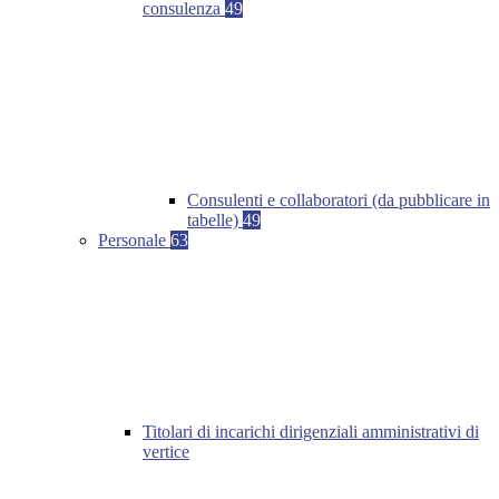
consulenza
49
Consulenti e collaboratori (da pubblicare in
tabelle)
49
Personale
63
Titolari di incarichi dirigenziali amministrativi di
vertice