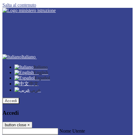
Salta al contenuto
Italiano
Italiano
English
Español
中文
عربى
Accedi
Accedi
button close
×
Nome Utente