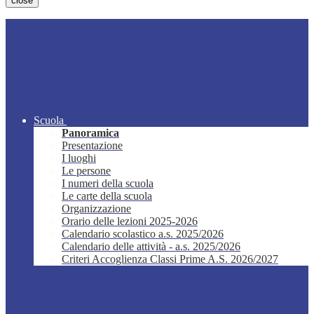
close
Scuola
Panoramica
Presentazione
I luoghi
Le persone
I numeri della scuola
Le carte della scuola
Organizzazione
Orario delle lezioni 2025-2026
Calendario scolastico a.s. 2025/2026
Calendario delle attività - a.s. 2025/2026
Criteri Accoglienza Classi Prime A.S. 2026/2027