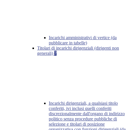
Incarichi amministrativi di vertice (da
pubblicare in tabelle)
Titolari di incarichi dirigenziali (dirigenti non
generali)
7
Incarichi dirigenziali, a qualsiasi titolo
conferiti, ivi inclusi quelli conferiti
discrezionalmente dall'organo di indirizzo
politico senza procedure pubbliche di
selezione e titolari di posizione
organizzativa con funzioni dirigenziali (da